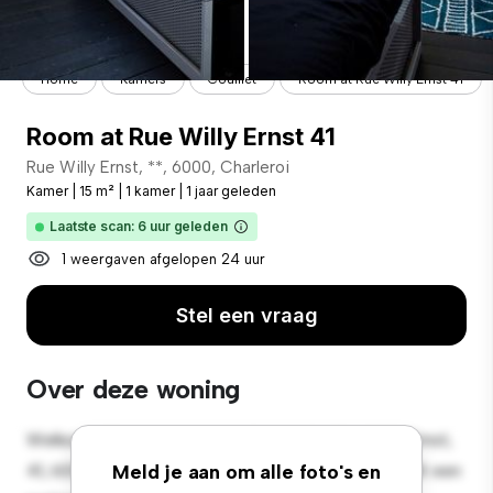
Home
Kamers
Couillet
Room at Rue Willy Ernst 41
Room at Rue Willy Ernst 41
Rue Willy Ernst, **, 6000, Charleroi
Kamer
|
15 m²
|
1 kamer
|
1 jaar geleden
Laatste scan: 6 uur geleden
1 weergaven afgelopen 24 uur
Stel een vraag
Over deze woning
Welkom bij je nieuwe toevluchtsoord in Rue Willy Ernst,
41, 6000, Charleroi! Deze comfortabele kamer biedt een
Meld je aan om alle foto's en