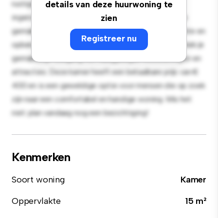
rustige en persoonlijke leefruimte. Deze kamer is
details van deze huurwoning te
ingericht met de essentiële benodigdheden voor je
zien
gemak en biedt een comfortabel bed, een werkruimte en
Registreer nu
opbergmogelijkheden. Dankzij de gunstige ligging heb je
gemakkelijk toegang tot nabijgelegen voorzieningen en
attracties. Deze kamer heeft een betaalbare prijs van €
400 en is een geweldige optie voor mensen die op zoek
zijn naar een comfortabel en handige woning. Mis het
niet: plan vandaag nog een bezichtiging!
Kenmerken
Soort woning
Kamer
Oppervlakte
15 m²