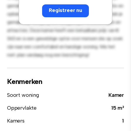
gemak en biedt een comfortabel bed, een werkruimte en
Registreer nu
opbergmogelijkheden. Dankzij de gunstige ligging heb je
gemakkelijk toegang tot nabijgelegen voorzieningen en
attracties. Deze kamer heeft een betaalbare prijs van €
360 en is een geweldige optie voor mensen die op zoek
zijn naar een comfortabel en handige woning. Mis het
niet: plan vandaag nog een bezichtiging!
Kenmerken
Soort woning
Kamer
Oppervlakte
15 m²
Kamers
1