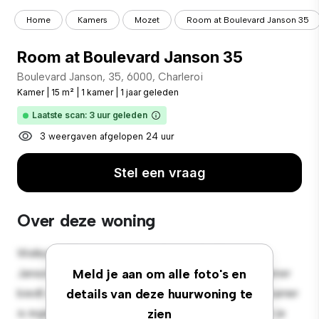
Home
Kamers
Mozet
Room at Boulevard Janson 35
Room at Boulevard Janson 35
Boulevard Janson, 35, 6000, Charleroi
Kamer
|
15 m²
|
1 kamer
|
1 jaar geleden
Laatste scan: 3 uur geleden
3 weergaven afgelopen 24 uur
Stel een vraag
Over deze woning
Welkom bij je nieuwe toevluchtsoord in Boulevard
Janson, 35, 6000, Charleroi! Deze comfortabele kamer
Meld je aan om alle foto's en
biedt een rustige en persoonlijke leefruimte. Deze kamer
details van deze huurwoning te
is ingericht met de essentiële benodigdheden voor je
zien