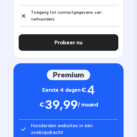
Toegang tot contactgegevens van
verhuurders
Probeer nu
Premium
4
€
Eerste 4 dagen
39,99
€
/ maand
Honderden websites in één
zoekopdracht