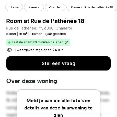
Home
Kamers
Couillet
Room at Rue de l'athénée 18
Room at Rue de l'athénée 18
Rue de l'athénée, **, 6000, Charleroi
Kamer
|
16 m²
|
1 kamer
|
1 jaar geleden
Laatste scan: 29 minuten geleden
1 weergaven afgelopen 24 uur
Stel een vraag
Over deze woning
Welkom bij je nieuwe toevluchtsoord in Rue de l'athénée,
18, 6000, Charleroi! Deze comfortabele kamer biedt een
Meld je aan om alle foto's en
rustige en persoonlijke leefruimte. Deze kamer is
details van deze huurwoning te
ingericht met de essentiële benodigdheden voor je
zien