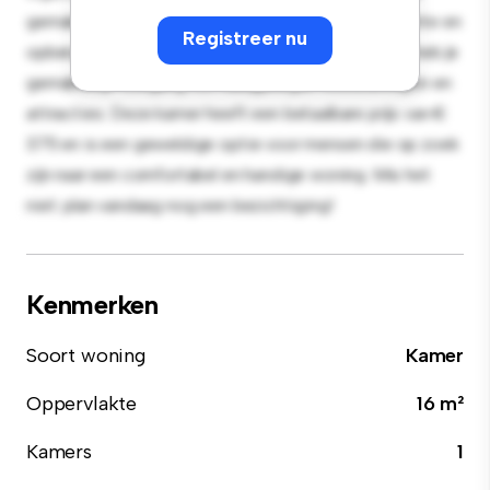
gemak en biedt een comfortabel bed, een werkruimte en
Registreer nu
opbergmogelijkheden. Dankzij de gunstige ligging heb je
gemakkelijk toegang tot nabijgelegen voorzieningen en
attracties. Deze kamer heeft een betaalbare prijs van €
375 en is een geweldige optie voor mensen die op zoek
zijn naar een comfortabel en handige woning. Mis het
niet: plan vandaag nog een bezichtiging!
Kenmerken
Soort woning
Kamer
Oppervlakte
16 m²
Kamers
1