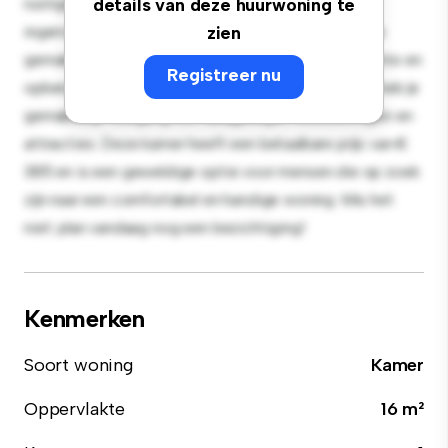
rustige en persoonlijke leefruimte. Deze kamer is
details van deze huurwoning te
ingericht met de essentiële benodigdheden voor je
zien
gemak en biedt een comfortabel bed, een werkruimte en
Registreer nu
opbergmogelijkheden. Dankzij de gunstige ligging heb je
gemakkelijk toegang tot nabijgelegen voorzieningen en
attracties. Deze kamer heeft een betaalbare prijs van €
385 en is een geweldige optie voor mensen die op zoek
zijn naar een comfortabel en handige woning. Mis het
niet: plan vandaag nog een bezichtiging!
Kenmerken
Soort woning
Kamer
Oppervlakte
16 m²