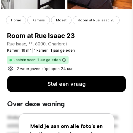
Home
Kamers
Mozet
Room at Rue Isaac 23
Room at Rue Isaac 23
Rue Isaac, **, 6000, Charleroi
Kamer
|
16 m²
|
1 kamer
|
1 jaar geleden
Laatste scan: 1 uur geleden
2 weergaven afgelopen 24 uur
Stel een vraag
Over deze woning
Welkom bij je nieuwe toevluchtsoord in Rue Isaac, 23,
6000, Charleroi! Deze comfortabele kamer biedt een
Meld je aan om alle foto's en