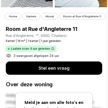
Home
Kamers
Mozet
Room at Rue d'Angleterre 11
Room at Rue d'Angleterre 11
Rue d'Angleterre, **, 6000, Charleroi
Kamer
|
19 m²
|
1 kamer
|
1 jaar geleden
Laatste scan: 9 uur geleden
3 weergaven afgelopen 24 uur
Stel een vraag
Over deze woning
Welkom bij je nieuwe toevluchtsoord in Rue
d'Angleterre, 11, 6000, Charleroi! Deze comfortabele
Meld je aan om alle foto's en