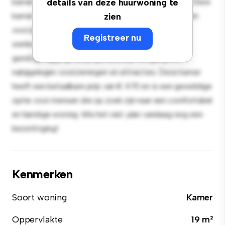
kamer biedt een rustige en persoonlijke leefruimte. Deze
details van deze huurwoning te
kamer is ingericht met de essentiële benodigdheden
zien
voor je gemak en biedt een comfortabel bed, een
Registreer nu
werkruimte en opbergmogelijkheden. Dankzij de
gunstige ligging heb je gemakkelijk toegang tot
nabijgelegen voorzieningen en attracties. Deze kamer
heeft een betaalbare prijs van € 470 en is een geweldige
optie voor mensen die op zoek zijn naar een comfortabel
en handige woning. Mis het niet: plan vandaag nog een
bezichtiging!
Kenmerken
Soort woning
Kamer
Oppervlakte
19 m²