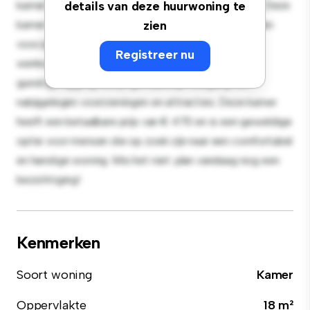
kamer biedt een rustige en persoonlijke leefruimte. Deze
details van deze huurwoning te
kamer is ingericht met de essentiële benodigdheden
zien
voor je gemak en biedt een comfortabel bed, een
Registreer nu
werkruimte en opbergmogelijkheden. Dankzij de
gunstige ligging heb je gemakkelijk toegang tot
nabijgelegen voorzieningen en attracties. Deze kamer
heeft een betaalbare prijs van € 470 en is een geweldige
optie voor mensen die op zoek zijn naar een comfortabel
en handige woning. Mis het niet: plan vandaag nog een
bezichtiging!
Kenmerken
Soort woning
Kamer
Oppervlakte
18 m²