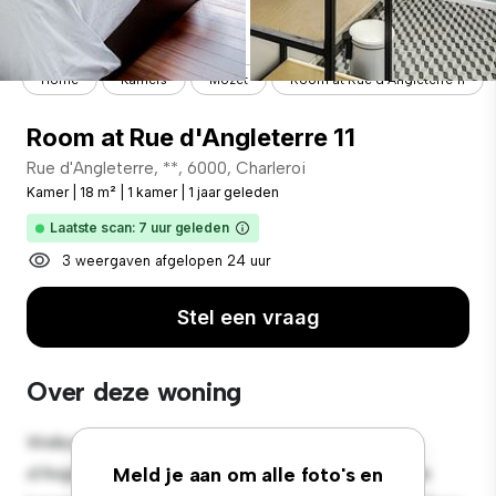
Home
Kamers
Mozet
Room at Rue d'Angleterre 11
Room at Rue d'Angleterre 11
Rue d'Angleterre, **, 6000, Charleroi
Kamer
|
18 m²
|
1 kamer
|
1 jaar geleden
Laatste scan: 7 uur geleden
3 weergaven afgelopen 24 uur
Stel een vraag
Over deze woning
Welkom bij je nieuwe toevluchtsoord in Rue
d'Angleterre, 11, 6000, Charleroi! Deze comfortabele
Meld je aan om alle foto's en