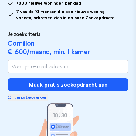
+800 nieuwe woningen per dag
7 van de 10 mensen die een nieuwe woning
vonden, schreven zich in op onze Zoekopdracht
Je zoekcriteria
Cornillon
€ 600
/maand, min.
1 kamer
Als
je
mens
bent,
Maak gratis zoekopdracht aan
negeer
dit
Criteria bewerken
veld