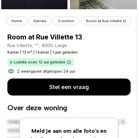
Home
Kamers
Cornillon
Room at Rue Villette 13
Room at Rue Villette 13
Rue Villette, **, 4000, Liege
Kamer
|
13 m²
|
1 kamer
|
1 jaar geleden
Laatste scan: 12 uur geleden
2 weergaven afgelopen 24 uur
Stel een vraag
Over deze woning
Welkom bij je nieuwe toevluchtsoord in Rue Villette, 13,
4000, Liege! Deze comfortabele kamer biedt een
Meld je aan om alle foto's en