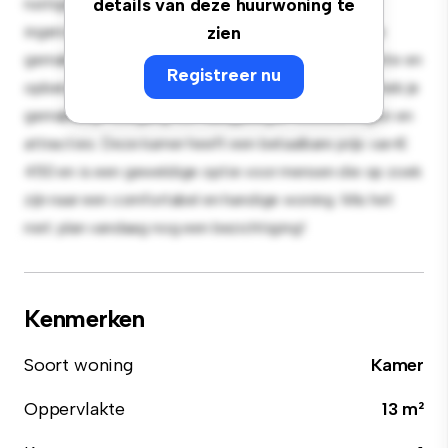
rustige en persoonlijke leefruimte. Deze kamer is
details van deze huurwoning te
ingericht met de essentiële benodigdheden voor je
zien
gemak en biedt een comfortabel bed, een werkruimte en
Registreer nu
opbergmogelijkheden. Dankzij de gunstige ligging heb je
gemakkelijk toegang tot nabijgelegen voorzieningen en
attracties. Deze kamer heeft een betaalbare prijs van €
450 en is een geweldige optie voor mensen die op zoek
zijn naar een comfortabel en handige woning. Mis het
niet: plan vandaag nog een bezichtiging!
Kenmerken
Soort woning
Kamer
Oppervlakte
13 m²