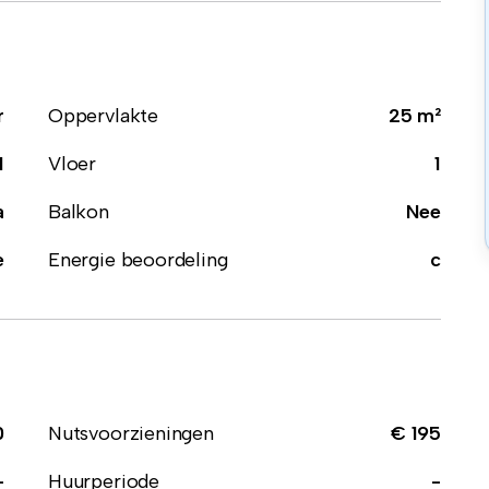
r
Oppervlakte
25 m²
1
Vloer
1
a
Balkon
Nee
e
Energie beoordeling
c
0
Nutsvoorzieningen
€ 195
-
Huurperiode
-