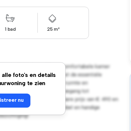
1 bad
25 m²
ssin, 6, 4000, Liege! Deze comfortabele kamer
. Deze kamer is ingericht met de essentiële
alle foto's en details
 comfortabel bed, een werkruimte en
urwoning te zien
igging heb je gemakkelijk toegang tot
eze kamer heeft een betaalbare prijs van € 490 en
istreer nu
zoek zijn naar een comfortabel en handige
bezichtiging!