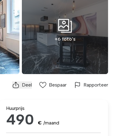
+6 foto's
Deel
Bespaar
Rapporteer
Huurprijs
490
€
/maand