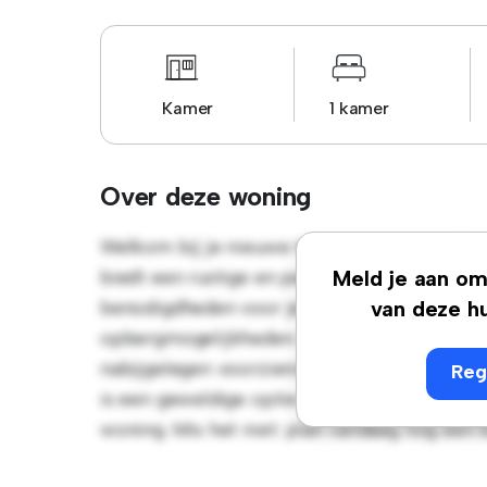
Kamer
1 kamer
Over deze woning
Welkom bij je nieuwe toevluchtsoord in Do
biedt een rustige en persoonlijke leefruimte
Meld je aan om 
benodigdheden voor je gemak en biedt een
van deze hu
opbergmogelijkheden. Dankzij de gunstige l
nabijgelegen voorzieningen en attracties. D
Reg
is een geweldige optie voor mensen die op 
woning. Mis het niet: plan vandaag nog een 