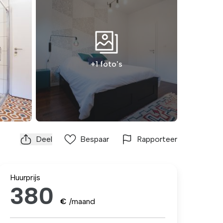
+1 foto's
Deel
Bespaar
Rapporteer
Huurprijs
380
€
/maand