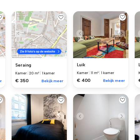
Luik
Seraing
Kamer
|
11 m²
|
1 kamer
Kamer
|
20 m²
|
1 kamer
€ 400
€ 350
Bekijk meer
r
Bekijk meer