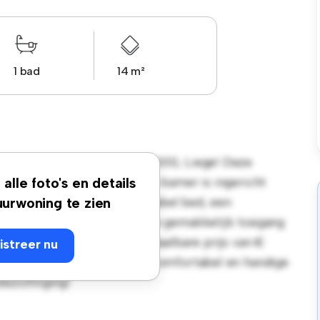
1 bad
14 m²
e Hors-Château, 124-126, 4000, Liege! Deze
soonlijke leefruimte. Deze kamer is ingericht
alle foto's en details
emak en biedt een comfortabel bed, een
urwoning te zien
 de gunstige ligging heb je gemakkelijk toegang
s. Deze kamer heeft een betaalbare prijs van €
istreer nu
die op zoek zijn naar een comfortabel en handige
bezichtiging!