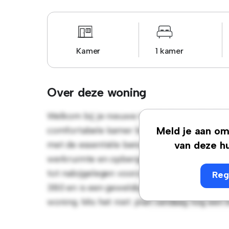
Kamer
1 kamer
Over deze woning
Welkom bij je nieuwe toevluchtsoord in Ru
comfortabele kamer biedt een rustige en per
Meld je aan om 
met de essentiële benodigdheden voor je g
van deze hu
werkruimte en opbergmogelijkheden. Dankzij
tot nabijgelegen voorzieningen en attractie
Reg
380 en is een geweldige optie voor mensen 
woning. Mis het niet: plan vandaag nog een 