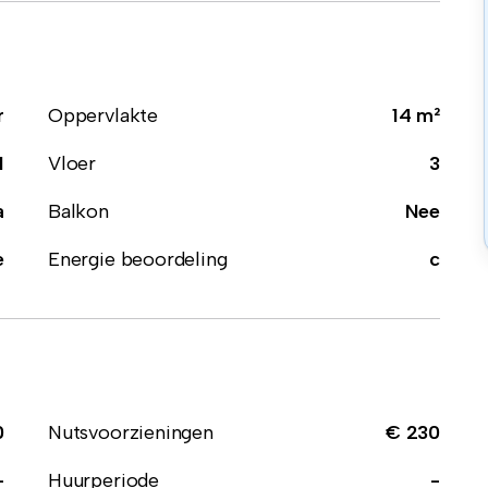
r
Oppervlakte
14 m²
1
Vloer
3
a
Balkon
Nee
e
Energie beoordeling
c
0
Nutsvoorzieningen
€ 230
-
Huurperiode
-