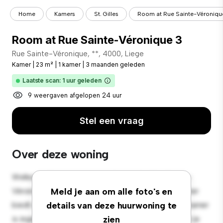
Home
Kamers
St. Gilles
Room at Rue Sainte-Véroniqu
Room at Rue Sainte-Véronique 3
Rue Sainte-Véronique, **, 4000, Liege
Kamer
|
23 m²
|
1 kamer
|
3 maanden geleden
Laatste scan: 1 uur geleden
9 weergaven afgelopen 24 uur
Stel een vraag
Over deze woning
Welkom bij je nieuwe toevluchtsoord in Rue Sainte-
Véronique, 3, 4000, Liege! Deze comfortabele kamer
Meld je aan om alle foto's en
biedt een rustige en persoonlijke leefruimte. Deze kamer
details van deze huurwoning te
is ingericht met de essentiële benodigdheden voor je
zien