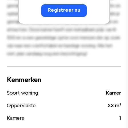
gemak en biedt een comfortabel bed, een werkruimte en
Registreer nu
opbergmogelijkheden. Dankzij de gunstige ligging heb je
gemakkelijk toegang tot nabijgelegen voorzieningen en
attracties. Deze kamer heeft een betaalbare prijs van €
500 en is een geweldige optie voor mensen die op zoek
zijn naar een comfortabel en handige woning. Mis het
niet: plan vandaag nog een bezichtiging!
Kenmerken
Soort woning
Kamer
Oppervlakte
23 m²
Kamers
1