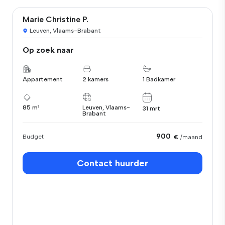
Marie Christine P.
Leuven, Vlaams-Brabant
Op zoek naar
Appartement
2 kamers
1 Badkamer
85 m²
Leuven, Vlaams-
31 mrt
Brabant
900
Budget
€
/maand
Contact huurder