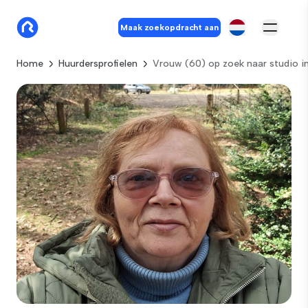
Maak zoekopdracht aan
Home
Huurdersprofielen
Vrouw (60) op zoek naar studio i