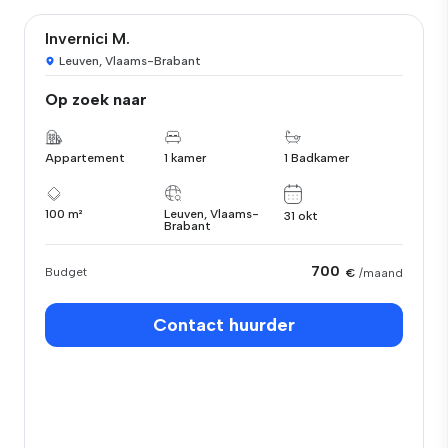
Invernici M.
Leuven, Vlaams-Brabant
Op zoek naar
Appartement
1 kamer
1 Badkamer
100 m²
Leuven, Vlaams-
31 okt
Brabant
700
Budget
€
/maand
Contact huurder