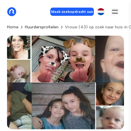
Maak zoekopdracht aan
Home
Huurdersprofielen
Vrouw (43) op zoek naar huis in