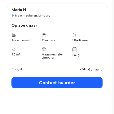
Maria N.
Maasmechelen, Limburg
Op zoek naar
Appartement
2 kamers
1 Badkamer
75 m²
Maasmechelen,
1 aug
Limburg
950
Budget
€
/maand
Contact huurder