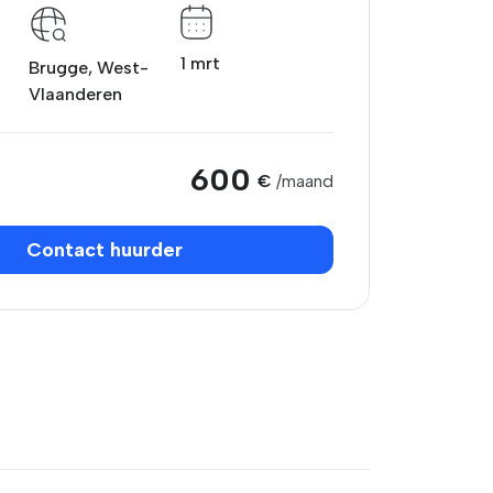
1 mrt
Brugge, West-
Vlaanderen
600
€
/maand
Contact huurder