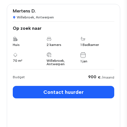
Mertens D.
Willebroek, Antwerpen
Op zoek naar
Huis
2 kamers
1 Badkamer
70 m²
Willebroek,
1 jan
Antwerpen
900
Budget
€
/maand
Contact huurder