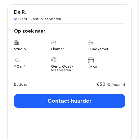
De R.
Gent, Oost-Vlaanderen
Op zoek naar
Studio
1 kamer
1 Badkamer
40 m²
Gent, Oost-
1 nov
Vlaanderen
650
Budget
€
/maand
Contact huurder