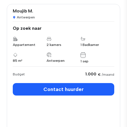
Moujib M.
Antwerpen
Op zoek naar
Appartement
2 kamers
1 Badkamer
85 m²
Antwerpen
1 sep
1.000
Budget
€
/maand
Contact huurder