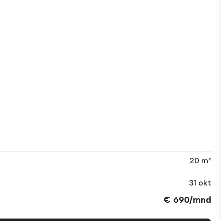
20 m²
31 okt
€ 690/mnd