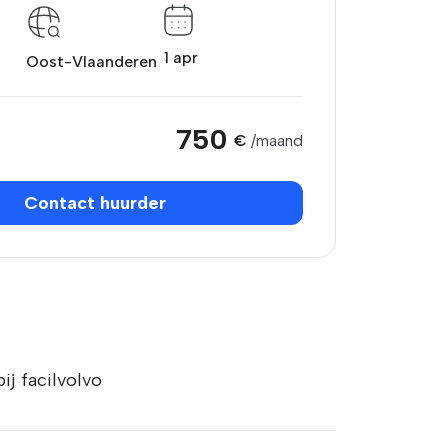
1 apr
Oost-Vlaanderen
750
€
/maand
Contact huurder
ij facilvolvo