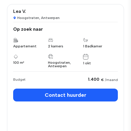
Lea V.
Hoogstraten, Antwerpen
Op zoek naar
Appartement
2 kamers
1 Badkamer
100 m²
Hoogstraten,
1 okt
Antwerpen
1.400
Budget
€
/maand
Contact huurder