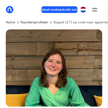
Maak zoekopdracht aan
Home
Huurdersprofielen
Koppel (27) op zoek naar apparte