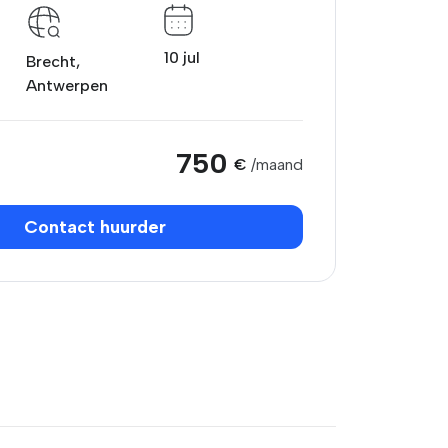
10 jul
Brecht,
Antwerpen
750
€
/maand
Contact huurder