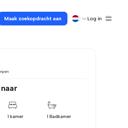
Maak zoekopdracht aan
Log in
erpen
 naar
1 kamer
1 Badkamer