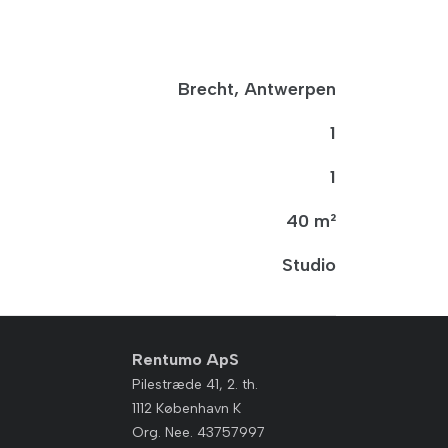
Brecht, Antwerpen
1
1
40 m²
Studio
Rentumo ApS
Pilestræde 41, 2. th.
1112 København K
Org. Nee. 43757997