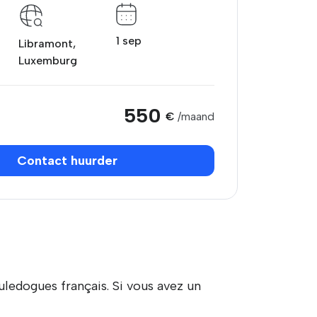
1 sep
Libramont,
Luxemburg
550
€
/maand
Contact huurder
ledogues français. Si vous avez un