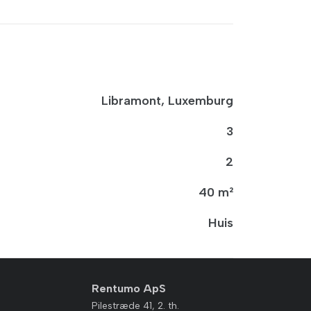
Libramont, Luxemburg
3
2
40 m²
Huis
Rentumo ApS
Pilestræde 41, 2. th.