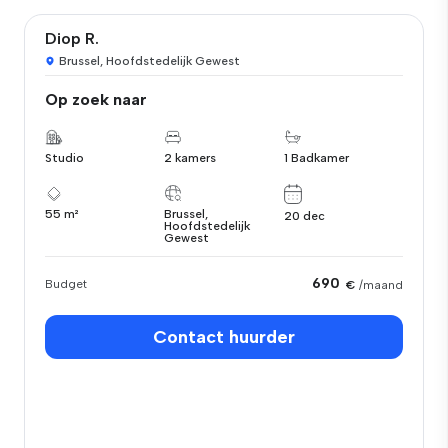
Diop R.
Brussel, Hoofdstedelijk Gewest
Op zoek naar
Studio
2 kamers
1 Badkamer
55 m²
Brussel,
20 dec
Hoofdstedelijk
Gewest
690
Budget
€
/maand
Contact huurder