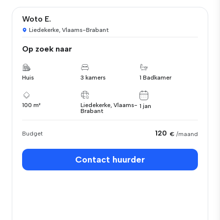
Woto E.
Liedekerke, Vlaams-Brabant
Op zoek naar
Huis
3 kamers
1 Badkamer
100 m²
Liedekerke, Vlaams-
1 jan
Brabant
120
Budget
€
/maand
Contact huurder