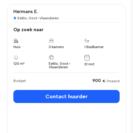
Hermans E.
Eeklo, Oost-Vlaanderen
Op zoek naar
Huis
3 kamers
1 Badkamer
120 m²
Eeklo, Oost-
31 mrt
Vlaanderen
900
Budget
€
/maand
Contact huurder