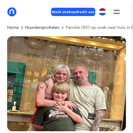
Maak zoekopdracht aan
Home
Huurdersprofielen
Familie (50) op zoek naar huis in