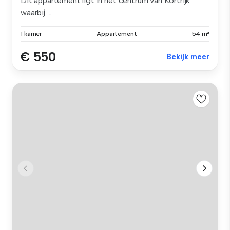
Dit appartement ligt in het centrum van Kortrijk
waarbij ...
1 kamer
Appartement
54 m²
€ 550
Bekijk meer