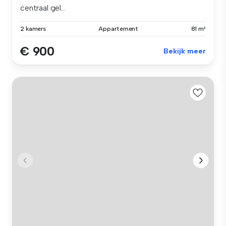
centraal gel...
2 kamers
Appartement
81 m²
€ 900
Bekijk meer