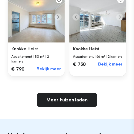
Knokke Heist
Knokke Heist
Appartement
|
80 m²
|
2
Appartement
|
66 m²
|
2 kamers
kamers
€ 750
Bekijk meer
€ 790
Bekijk meer
Meer huizen laden