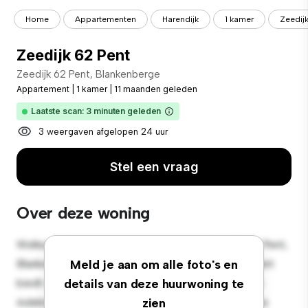
Home
Appartementen
Harendijk
1 kamer
Zeedij
Zeedijk 62 Pent
Zeedijk 62 Pent, Blankenberge
Appartement
|
1 kamer
|
11 maanden geleden
Laatste scan: 3 minuten geleden
3 weergaven afgelopen 24 uur
Stel een vraag
Over deze woning
Welkom bij je nieuwe toevluchtsoord in Zeedijk 62 Pent,
Blankenberge! Dit moderne 1-slaapkamerappartement
Meld je aan om alle foto's en
biedt een stijlvolle en gezellige leefruimte. De open
details van deze huurwoning te
indeling is perfect voor entertainment en de strakke
zien