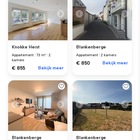
Knokke Heist
Blankenberge
Appartement
|
73 m²
|
2
Appartement
|
2 kamers
kamers
€ 850
Bekijk meer
€ 855
Bekijk meer
Blankenberge
Blankenberge