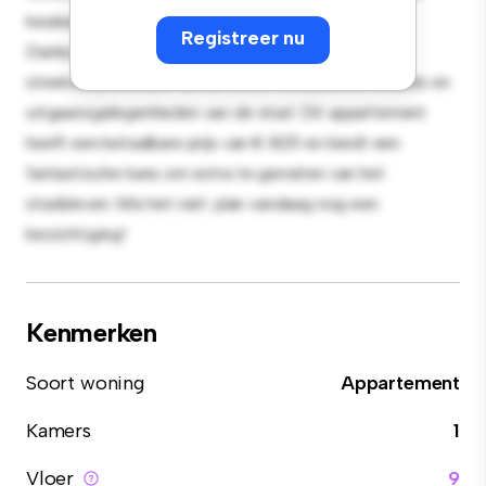
keuken is uitgerust met hoogwaardige apparatuur.
Registreer nu
Dankzij de toplocatie bevind je je op slechts een
steenworp afstand van de beste restaurants, winkels en
uitgaansgelegenheden van de stad. Dit appartement
heeft een betaalbare prijs van € 825 en biedt een
fantastische kans om extra te genieten van het
stadsleven. Mis het niet: plan vandaag nog een
bezichtiging!
Kenmerken
Soort woning
Appartement
Kamers
1
Vloer
9