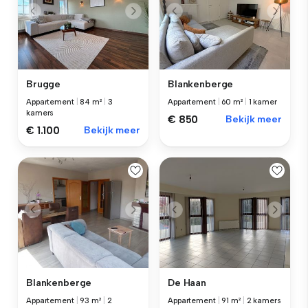
Brugge
Blankenberge
Appartement
|
84 m²
|
3
Appartement
|
60 m²
|
1 kamer
kamers
€ 850
Bekijk meer
€ 1.100
Bekijk meer
Blankenberge
De Haan
Appartement
|
93 m²
|
2
Appartement
|
91 m²
|
2 kamers