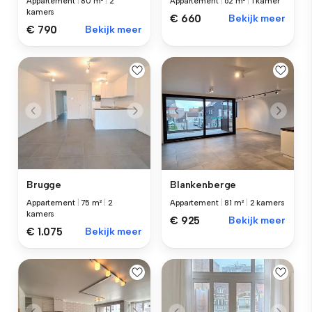
Appartement
|
80 m²
|
2
Appartement
|
62 m²
|
1 kamer
kamers
€ 660
Bekijk meer
€ 790
Bekijk meer
Brugge
Blankenberge
Appartement
|
75 m²
|
2
Appartement
|
81 m²
|
2 kamers
kamers
€ 925
Bekijk meer
€ 1.075
Bekijk meer