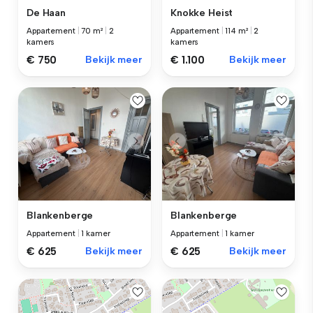
De Haan
Knokke Heist
Appartement
|
70 m²
|
2
Appartement
|
114 m²
|
2
kamers
kamers
€ 750
Bekijk meer
€ 1.100
Bekijk meer
Blankenberge
Blankenberge
Appartement
|
1 kamer
Appartement
|
1 kamer
€ 625
Bekijk meer
€ 625
Bekijk meer