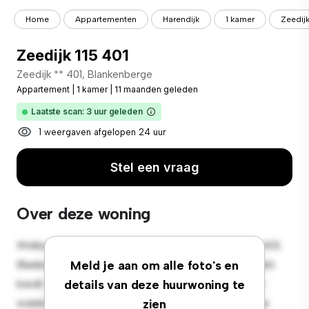
Home
Appartementen
Harendijk
1 kamer
Zeedijk
Zeedijk 115 401
Zeedijk ** 401, Blankenberge
Appartement
|
1 kamer
|
11 maanden geleden
Laatste scan: 3 uur geleden
1 weergaven afgelopen 24 uur
Stel een vraag
Over deze woning
Welkom bij je nieuwe toevluchtsoord in Zeedijk 115 401,
Blankenberge! Dit moderne 1-slaapkamerappartement
Meld je aan om alle foto's en
biedt een stijlvolle en gezellige leefruimte. De open
details van deze huurwoning te
indeling is perfect voor entertainment en de strakke
zien