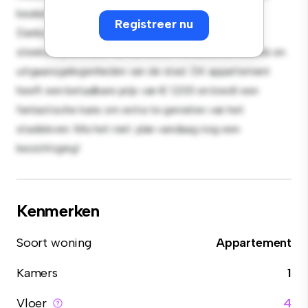
keuken is uitgerust met hoogwaardige apparatuur.
Registreer nu
Dankzij de toplocatie bevind je je op slechts een
steenworp afstand van de beste restaurants, winkels en
uitgaansgelegenheden van de stad. Dit appartement
heeft een betaalbare prijs van € 1.200 en biedt een
fantastische kans om extra te genieten van het
stadsleven. Mis het niet: plan vandaag nog een
bezichtiging!
Kenmerken
Soort woning
Appartement
Kamers
1
Vloer
4