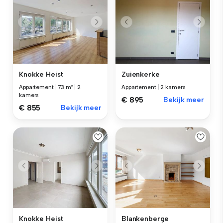
Knokke Heist
Zuienkerke
Appartement
|
73 m²
|
2
Appartement
|
2 kamers
kamers
€ 895
Bekijk meer
€ 855
Bekijk meer
Knokke Heist
Blankenberge