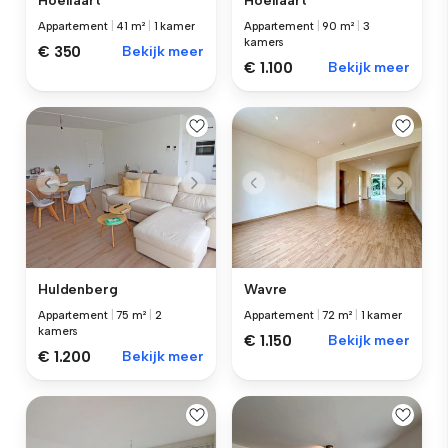
Hoeilaart
Hoeilaart
Appartement
|
41 m²
|
1 kamer
Appartement
|
90 m²
|
3
kamers
€ 350
Bekijk meer
€ 1.100
Bekijk meer
Huldenberg
Wavre
Appartement
|
75 m²
|
2
Appartement
|
72 m²
|
1 kamer
kamers
€ 1.150
Bekijk meer
€ 1.200
Bekijk meer