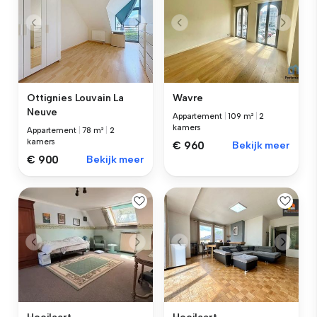
Ottignies Louvain La
Wavre
Neuve
Appartement
|
109 m²
|
2
kamers
Appartement
|
78 m²
|
2
kamers
€ 960
Bekijk meer
€ 900
Bekijk meer