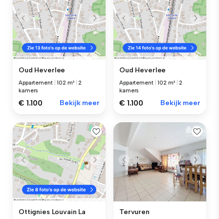
Oud Heverlee
Oud Heverlee
Appartement
|
102 m²
|
2
Appartement
|
102 m²
|
2
kamers
kamers
€ 1.100
Bekijk meer
€ 1.100
Bekijk meer
Tervuren
Ottignies Louvain La