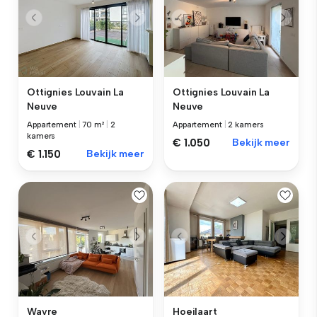
Ottignies Louvain La
Ottignies Louvain La
Neuve
Neuve
Appartement
|
70 m²
|
2
Appartement
|
2 kamers
kamers
€ 1.050
Bekijk meer
€ 1.150
Bekijk meer
Wavre
Hoeilaart