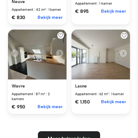
Neuve
Appartement
|
1 kamer
Appartement
|
42 m²
|
1 kamer
€ 895
Bekijk meer
€ 830
Bekijk meer
Wavre
Lasne
Appartement
|
87 m²
|
2
Appartement
|
62 m²
|
1 kamer
kamers
€ 1.150
Bekijk meer
€ 950
Bekijk meer