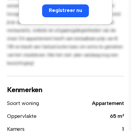
entertainment en de strakke keuken is uitgerust met
Registreer nu
hoogwaardige apparatuur. Dankzij de toplocatie bevind
je je op slechts een steenworp afstand van de beste
restaurants, winkels en uitgaansgelegenheden van de
stad. Dit appartement heeft een betaalbare prijs van €
1.110 en biedt een fantastische kans om extra te genieten
van het stadsleven. Mis het niet: plan vandaag nog een
bezichtiging!
Kenmerken
Soort woning
Appartement
Oppervlakte
65 m²
Kamers
1