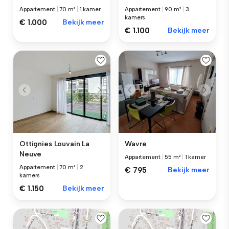
Appartement
|
70 m²
|
1 kamer
Appartement
|
90 m²
|
3
kamers
€ 1.000
Bekijk meer
€ 1.100
Bekijk meer
Ottignies Louvain La
Wavre
Neuve
Appartement
|
55 m²
|
1 kamer
Appartement
|
70 m²
|
2
€ 795
Bekijk meer
kamers
€ 1.150
Bekijk meer