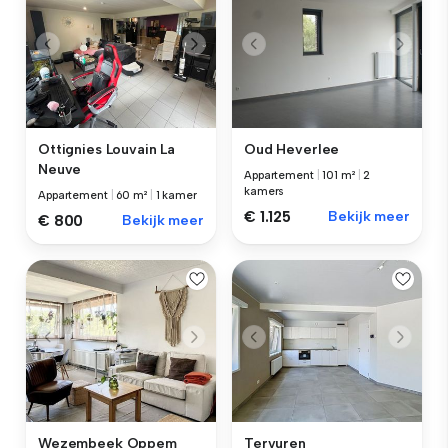
Ottignies Louvain La
Oud Heverlee
Neuve
Appartement
|
101 m²
|
2
kamers
Appartement
|
60 m²
|
1 kamer
€ 1.125
Bekijk meer
€ 800
Bekijk meer
Wezembeek Oppem
Tervuren