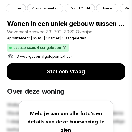
Home
Appartementen
Grand Cortil
1 kamer
Wone
Wonen in een uniek gebouw tussen Overijse en Waver
Waversesteenweg 331 702, 3090 Overijse
Appartement
|
65 m²
|
1 kamer
|
1 jaar geleden
Laatste scan: 4 uur geleden
3 weergaven afgelopen 24 uur
Stel een vraag
Over deze woning
Welkom bij je nieuwe toevluchtsoord in
Waversesteenweg 331 702, 3090 Overijse! Dit moderne
Meld je aan om alle foto's en
1-slaapkamerappartement biedt een stijlvolle en gezellige
details van deze huurwoning te
leefruimte. De open indeling is perfect voor
zien