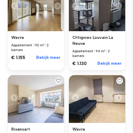
Wavre
Ottignies Louvain La
Neuve
Appartement
|
110 m²
|
2
kamers
Appartement
|
94 m²
|
2
kamers
€ 1.155
Bekijk meer
€ 1.130
Bekijk meer
Rixensart
Wavre