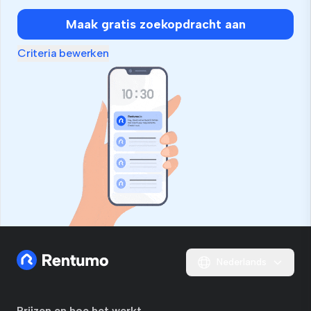
Maak gratis zoekopdracht aan
Criteria bewerken
Nederlands
Prijzen en hoe het werkt