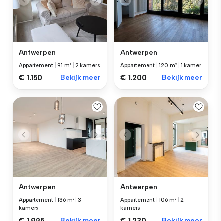
Antwerpen
Antwerpen
Appartement
|
91 m²
|
2 kamers
Appartement
|
120 m²
|
1 kamer
€ 1.150
Bekijk meer
€ 1.200
Bekijk meer
Antwerpen
Antwerpen
Appartement
|
136 m²
|
3
Appartement
|
106 m²
|
2
kamers
kamers
€ 1.995
Bekijk meer
€ 1.230
Bekijk meer