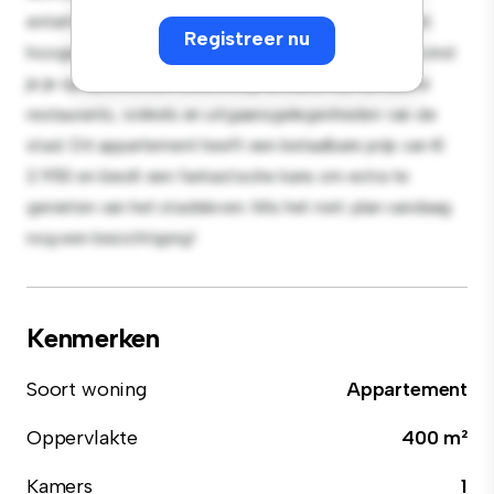
entertainment en de strakke keuken is uitgerust met
Registreer nu
hoogwaardige apparatuur. Dankzij de toplocatie bevind
je je op slechts een steenworp afstand van de beste
restaurants, winkels en uitgaansgelegenheden van de
stad. Dit appartement heeft een betaalbare prijs van €
2.950 en biedt een fantastische kans om extra te
genieten van het stadsleven. Mis het niet: plan vandaag
nog een bezichtiging!
Kenmerken
Soort woning
Appartement
Oppervlakte
400 m²
Kamers
1