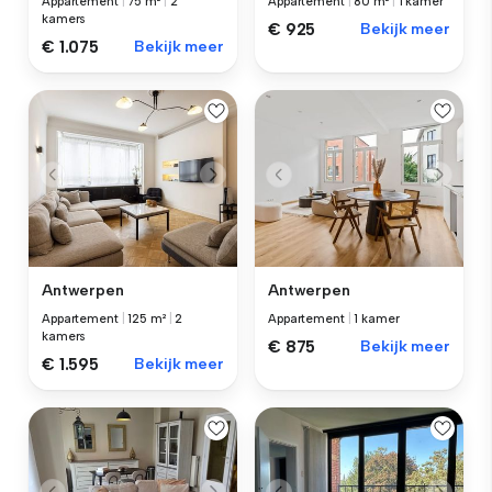
Appartement
|
75 m²
|
2
Appartement
|
80 m²
|
1 kamer
kamers
€ 925
Bekijk meer
€ 1.075
Bekijk meer
Antwerpen
Antwerpen
Appartement
|
125 m²
|
2
Appartement
|
1 kamer
kamers
€ 875
Bekijk meer
€ 1.595
Bekijk meer