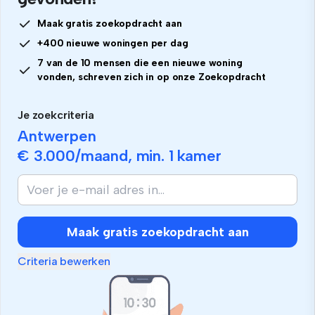
Maak gratis zoekopdracht aan
+400 nieuwe woningen per dag
7 van de 10 mensen die een nieuwe woning
vonden, schreven zich in op onze Zoekopdracht
Je zoekcriteria
Antwerpen
€ 3.000
/maand, min.
1 kamer
Als
je
mens
bent,
Maak gratis zoekopdracht aan
negeer
dit
Criteria bewerken
veld