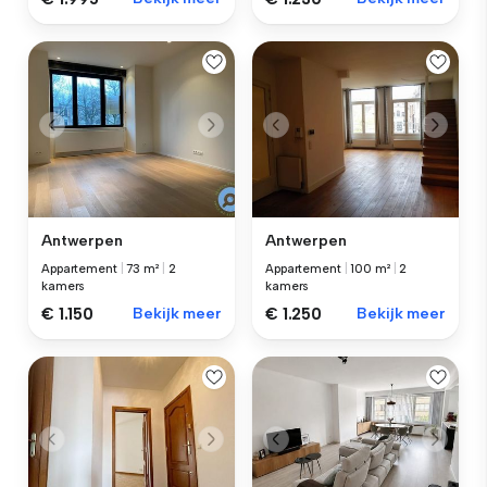
Antwerpen
Antwerpen
Appartement
|
73 m²
|
2
Appartement
|
100 m²
|
2
kamers
kamers
€ 1.150
Bekijk meer
€ 1.250
Bekijk meer