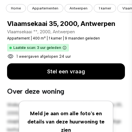
Home
Appartementen
Antwerpen
1 kamer
Vlaam
Vlaamsekaai 35, 2000, Antwerpen
Vlaamsekaai **, 2000, Antwerpen
Appartement
|
400 m²
|
1 kamer
|
9 maanden geleden
Laatste scan: 3 uur geleden
1 weergaven afgelopen 24 uur
Stel een vraag
Over deze woning
Welkom bij je nieuwe toevluchtsoord in Vlaamsekaai 35,
2000, Antwerpen! Dit moderne 1-
Meld je aan om alle foto's en
slaapkamerappartement biedt een stijlvolle en gezellige
details van deze huurwoning te
leefruimte. De open indeling is perfect voor
zien