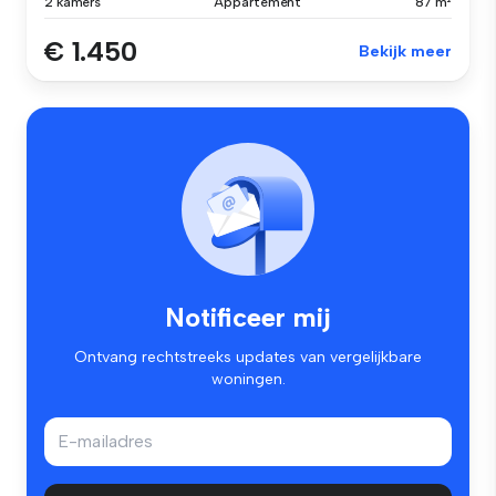
2 kamers
Appartement
87 m²
€ 1.450
Bekijk meer
Notificeer mij
Ontvang rechtstreeks updates van vergelijkbare
woningen.