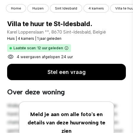
Home
Huizen
Sint Idesbald
4 kamers
Villa te hu
Villa te huur te St-Idesbald.
Karel Loppenslaan **, 8670 Sint-Idesbald, België
Huis
|
4 kamers
|
1 jaar geleden
Laatste scan: 12 uur geleden
4 weergaven afgelopen 24 uur
Stel een vraag
Over deze woning
Welkom in een sfeervolle oase in de buitenwijken van
Karel Loppenslaan 15, 8670 Sint-Idesbald, België! Dit
Meld je aan om alle foto's en
charmante huis met 4 slaapkamers biedt een ruime en
details van deze huurwoning te
gastvrije omgeving. De grote achtertuin is perfect voor
zien