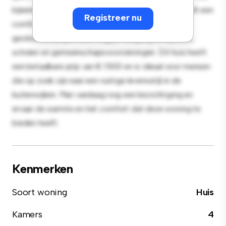
bijeenkomsten buiten en het gezellige interieur biedt een
Registreer nu
comfortabele leefomgeving. Gelegen in een
gezinsvriendelijke buurt krijg je toegang tot parken,
scholen en gemeenschapsvoorzieningen. Dit huis heeft
een betaalbare prijs van € 1.500 en is ideaal voor mensen
die op zoek zijn naar een rustige levensstijl in de
buitenwijken. Plan vandaag nog een bezichtiging en
ervaar de warmte en het comfort dat deze woning te
bieden heeft.
Kenmerken
Soort woning
Huis
Kamers
4