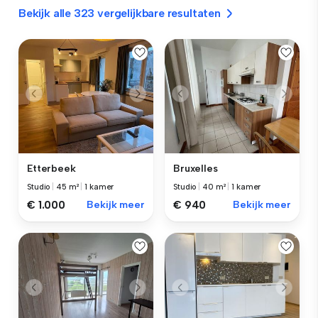
Bekijk alle 323 vergelijkbare resultaten
Etterbeek
Bruxelles
Studio
|
45 m²
|
1 kamer
Studio
|
40 m²
|
1 kamer
€ 1.000
Bekijk meer
€ 940
Bekijk meer