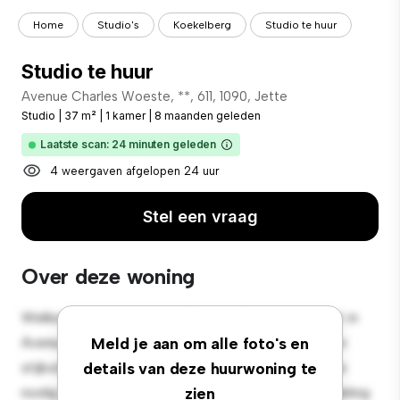
Home
Studio's
Koekelberg
Studio te huur
Studio te huur
Avenue Charles Woeste, **, 611, 1090, Jette
Studio
|
37 m²
|
1 kamer
|
8 maanden geleden
Laatste scan: 24 minuten geleden
4 weergaven afgelopen 24 uur
Stel een vraag
Over deze woning
Welkom in je nieuwe, gezellige studio-appartement in
Avenue Charles Woeste, 306, 611, 1090, Jette! Deze
Meld je aan om alle foto's en
stijlvolle en compacte woonruimte biedt alles wat je
details van deze huurwoning te
nodig hebt om comfortabel te wonen. De open indeling
zien