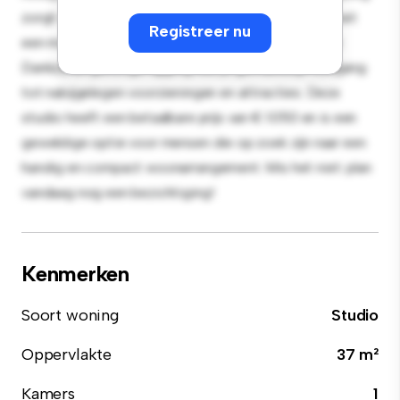
zorgt voor een veelzijdige woon- en slaapruimte, met
Registreer nu
een moderne kitchenette en een strakke badkamer.
Dankzij de gunstige ligging heb je gemakkelijk toegang
tot nabijgelegen voorzieningen en attracties. Deze
studio heeft een betaalbare prijs van € 1.050 en is een
geweldige optie voor mensen die op zoek zijn naar een
handig en compact woonarrangement. Mis het niet: plan
vandaag nog een bezichtiging!
Kenmerken
Soort woning
Studio
Oppervlakte
37 m²
Kamers
1