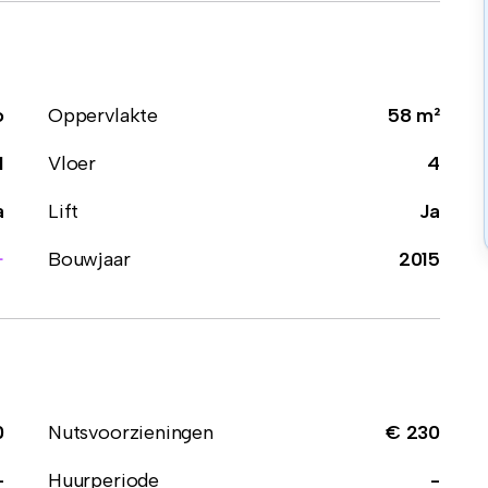
o
Oppervlakte
58 m²
1
Vloer
4
a
Lift
Ja
+
Bouwjaar
2015
0
Nutsvoorzieningen
€ 230
-
Huurperiode
-