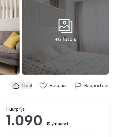
+5 foto's
Deel
Bespaar
Rapporteer
Huurprijs
1.090
€
/maand