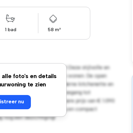
1 bad
58 m²
tement in 1160, Auderghem! Deze stijlvolle en
odig hebt om comfortabel te wonen. De open
alle foto's en details
en slaapruimte, met een moderne kitchenette en
urwoning te zien
igging heb je gemakkelijk toegang tot
ze studio heeft een betaalbare prijs van € 1.090
istreer nu
op zoek zijn naar een handig en compact
g nog een bezichtiging!