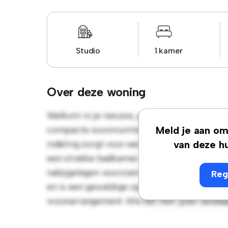
Studio
1 kamer
Over deze woning
Welkom in je nieuwe, gezellige studio-appar
compacte woonruimte biedt alles wat je n
Meld je aan om 
indeling zorgt voor een veelzijdige woon- 
van deze hu
een strakke badkamer. Dankzij de gunstige l
nabijgelegen voorzieningen en attracties. De
Reg
en is een geweldige optie voor mensen die 
woonarrangement. Mis het niet: plan vandaa