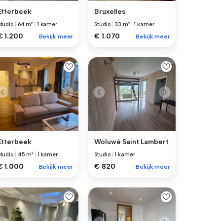
Etterbeek
Bruxelles
Studio
|
64 m²
|
1 kamer
Studio
|
33 m²
|
1 kamer
€ 1.200
€ 1.070
Bekijk meer
Bekijk meer
Etterbeek
Woluwé Saint Lambert
Studio
|
45 m²
|
1 kamer
Studio
|
1 kamer
€ 1.000
€ 820
Bekijk meer
Bekijk meer