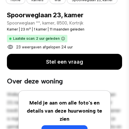
Home
Kamers
Wal
Spoorweglaan 23, kamer
Spoorweglaan 23, kamer
Spoorweglaan **, kamer, 8500, Kortrijk
Kamer
|
23 m²
|
1 kamer
|
11 maanden geleden
Laatste scan: 2 uur geleden
23 weergaven afgelopen 24 uur
Stel een vraag
Over deze woning
Welkom bij je nieuwe toevluchtsoord in Spoorweglaan
23, kamer, 8500, Kortrijk! Deze comfortabele kamer
Meld je aan om alle foto's en
biedt een rustige en persoonlijke leefruimte. Deze kamer
details van deze huurwoning te
is ingericht met de essentiële benodigdheden voor je
zien
gemak en biedt een comfortabel bed, een werkruimte en