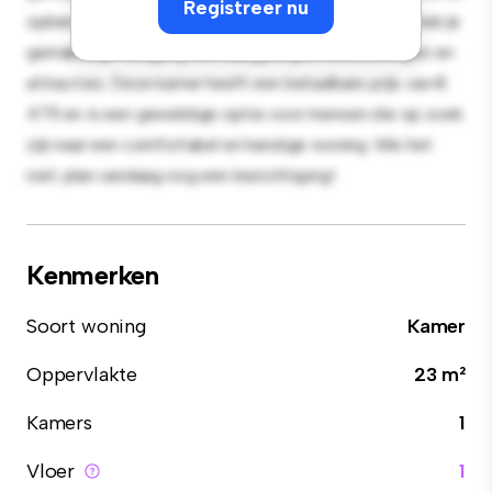
Registreer nu
opbergmogelijkheden. Dankzij de gunstige ligging heb je
gemakkelijk toegang tot nabijgelegen voorzieningen en
attracties. Deze kamer heeft een betaalbare prijs van €
475 en is een geweldige optie voor mensen die op zoek
zijn naar een comfortabel en handige woning. Mis het
niet: plan vandaag nog een bezichtiging!
Kenmerken
Soort woning
Kamer
Oppervlakte
23 m²
Kamers
1
Vloer
1