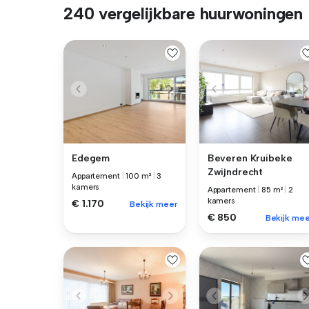
240 vergelijkbare huurwoningen
Edegem
Beveren Kruibeke
Zwijndrecht
Appartement
|
100 m²
|
3
kamers
Appartement
|
85 m²
|
2
kamers
€ 1.170
Bekijk meer
€ 850
Bekijk mee