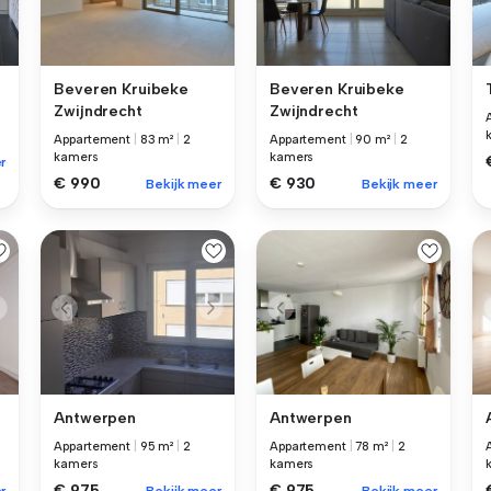
Beveren Kruibeke
Beveren Kruibeke
Zwijndrecht
Zwijndrecht
Appartement
|
83 m²
|
2
Appartement
|
90 m²
|
2
kamers
kamers
r
€ 990
€ 930
Bekijk meer
Bekijk meer
Antwerpen
Antwerpen
Appartement
|
95 m²
|
2
Appartement
|
78 m²
|
2
kamers
kamers
€ 975
€ 975