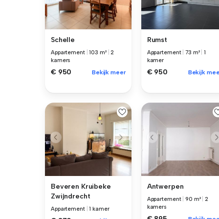
Schelle
Rumst
Appartement
|
103 m²
|
2
Appartement
|
73 m²
|
1
kamers
kamer
€ 950
€ 950
Bekijk meer
Bekijk mee
Beveren Kruibeke
Antwerpen
Zwijndrecht
Appartement
|
90 m²
|
2
kamers
Appartement
|
1 kamer
€ 895