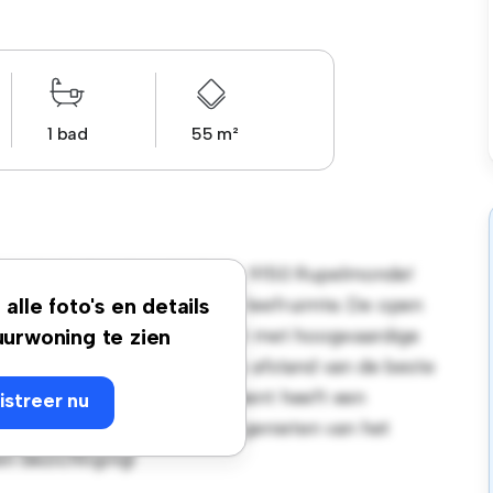
1 bad
55 m²
recht de Frieslaan 2A / 109, 9150 Rupelmonde!
een stijlvolle en gezellige leefruimte. De open
alle foto's en details
de strakke keuken is uitgerust met hoogwaardige
urwoning te zien
 je op slechts een steenworp afstand van de beste
en van de stad. Dit appartement heeft een
istreer nu
ntastische kans om extra te genieten van het
en bezichtiging!