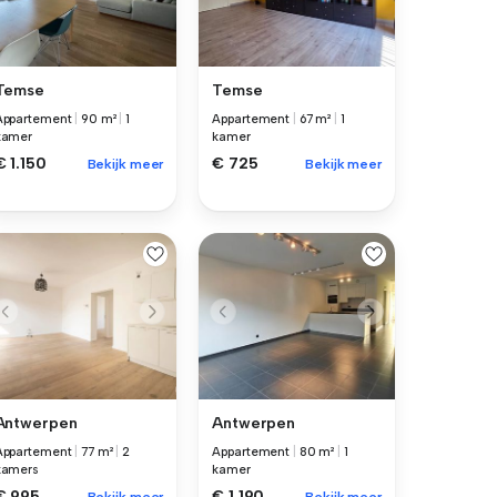
Temse
Temse
Appartement
|
90 m²
|
1
Appartement
|
67 m²
|
1
kamer
kamer
€ 1.150
€ 725
Bekijk meer
Bekijk meer
Antwerpen
Antwerpen
Appartement
|
77 m²
|
2
Appartement
|
80 m²
|
1
kamers
kamer
€ 995
€ 1.190