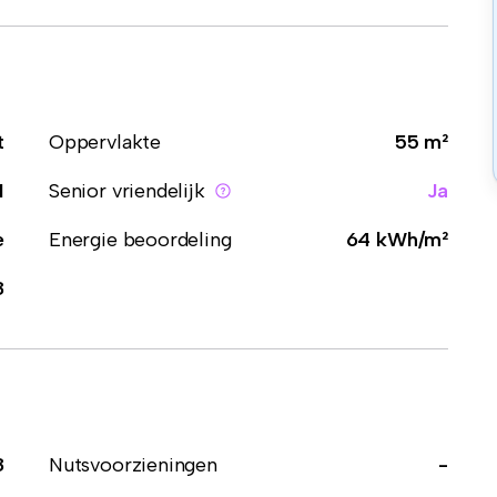
t
Oppervlakte
55 m²
1
Senior vriendelijk
Ja
e
Energie beoordeling
64 kWh/m²
8
8
Nutsvoorzieningen
-