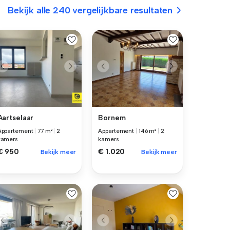
Bekijk alle 240 vergelijkbare resultaten
Aartselaar
Bornem
Appartement
|
77 m²
|
2
Appartement
|
146 m²
|
2
kamers
kamers
€ 950
€ 1.020
Bekijk meer
Bekijk meer