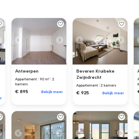
Antwerpen
Beveren Kruibeke
Zwijndrecht
Appartement
|
90 m²
|
2
kamers
Appartement
|
2 kamers
€ 895
Bekijk meer
€ 925
Bekijk meer
r