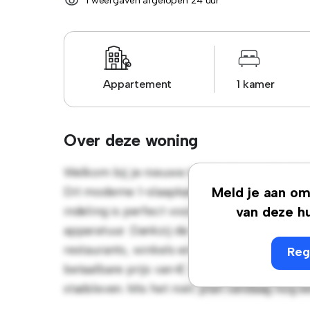
1 weergaven afgelopen 24 uur
Appartement
1 kamer
Over deze woning
Welkom bij je nieuwe toevluchtsoord in Rob
Dit moderne 1-slaapkamerappartement biedt 
Meld je aan om 
indeling is perfect voor entertainment en 
van deze hu
apparatuur. Dankzij de toplocatie bevind je
restaurants, winkels en uitgaansgelegenhed
Reg
betaalbare prijs van € 1.088 en biedt een fa
stadsleven. Mis het niet: plan vandaag nog e