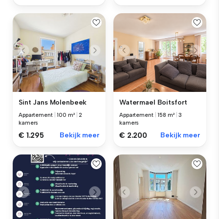
Sint Jans Molenbeek
Watermael Boitsfort
Appartement
|
100 m²
|
2
Appartement
|
158 m²
|
3
kamers
kamers
€ 1.295
Bekijk meer
€ 2.200
Bekijk meer