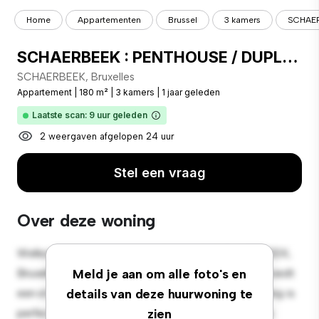
Home
Appartementen
Brussel
3 kamers
SCHAER
SCHAERBEEK : PENTHOUSE / DUPLEX 3 CHAMBRES + GRANDE TERRASSE - Schaerbeek
SCHAERBEEK, Bruxelles
Appartement
|
180 m²
|
3 kamers
|
1 jaar geleden
Laatste scan: 9 uur geleden
2 weergaven afgelopen 24 uur
Stel een vraag
Over deze woning
Welkom bij je nieuwe toevluchtsoord in SCHAERBEEK,
Bruxelles! Dit moderne 3-slaapkamerappartement biedt
Meld je aan om alle foto's en
een stijlvolle en gezellige leefruimte. De open indeling is
details van deze huurwoning te
perfect voor entertainment en de strakke keuken is
zien