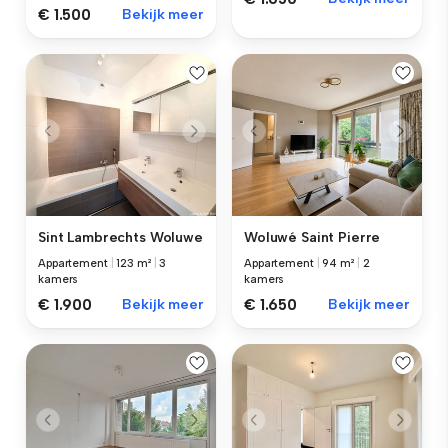
€ 1.500
Bekijk meer
Sint Lambrechts Woluwe
Woluwé Saint Pierre
Appartement
|
123 m²
|
3
Appartement
|
94 m²
|
2
kamers
kamers
€ 1.900
Bekijk meer
€ 1.650
Bekijk meer