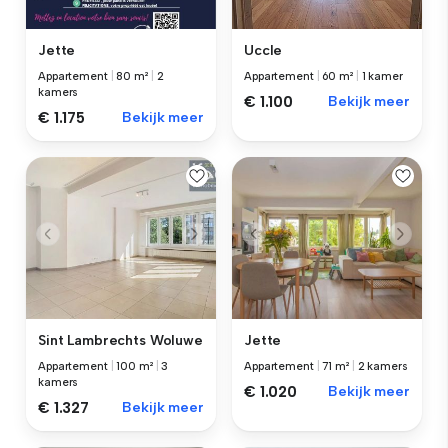
Jette
Uccle
Appartement
|
80 m²
|
2
Appartement
|
60 m²
|
1 kamer
kamers
€ 1.100
Bekijk meer
€ 1.175
Bekijk meer
Sint Lambrechts Woluwe
Jette
Appartement
|
100 m²
|
3
Appartement
|
71 m²
|
2 kamers
kamers
€ 1.020
Bekijk meer
€ 1.327
Bekijk meer