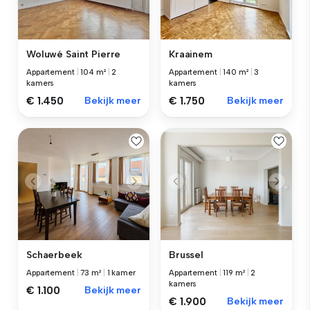
Kraainem
Woluwé Saint Pierre
Appartement
|
140 m²
|
3
Appartement
|
104 m²
|
2
kamers
kamers
€ 1.750
Bekijk meer
€ 1.450
Bekijk meer
Schaerbeek
Brussel
Appartement
|
73 m²
|
1 kamer
Appartement
|
119 m²
|
2
kamers
€ 1.100
Bekijk meer
€ 1.900
Bekijk meer