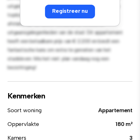
uitgerust met hoogwaardige apparatuur. Dankzij de
Registreer nu
toplocatie bevind je je op slechts een steenworp
afstand van de beste restaurants, winkels en
uitgaansgelegenheden van de stad. Dit appartement
heeft een betaalbare prijs van € 2.200 en biedt een
fantastische kans om extra te genieten van het
stadsleven. Mis het niet: plan vandaag nog een
bezichtiging!
Kenmerken
Soort woning
Appartement
Oppervlakte
180 m²
Kamers
3