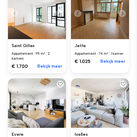
Saint Gilles
Jette
Appartement
|
95 m²
|
2
Appartement
|
74 m²
|
1 kamer
kamers
€ 1.025
Bekijk meer
€ 1.700
Bekijk meer
Evere
Ixelles