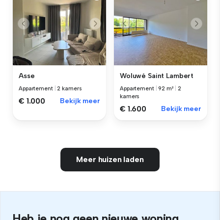
Asse
Woluwé Saint Lambert
Appartement
|
2 kamers
Appartement
|
92 m²
|
2
kamers
€ 1.000
Bekijk meer
€ 1.600
Bekijk meer
Meer huizen laden
Heb je nog geen nieuwe woning