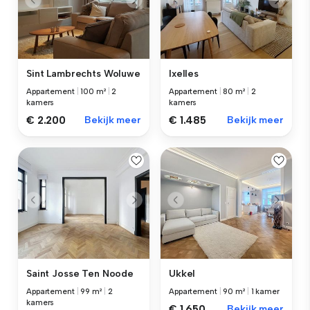
Sint Lambrechts Woluwe
Ixelles
Appartement
|
100 m²
|
2
Appartement
|
80 m²
|
2
kamers
kamers
€ 2.200
Bekijk meer
€ 1.485
Bekijk meer
Saint Josse Ten Noode
Ukkel
Appartement
|
99 m²
|
2
Appartement
|
90 m²
|
1 kamer
kamers
€ 1.650
Bekijk meer