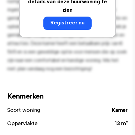
rustige en persoonlijke leefruimte. Deze kamer is
details van deze huurwoning te
ingericht met de essentiële benodigdheden voor je
zien
gemak en biedt een comfortabel bed, een werkruimte en
Registreer nu
opbergmogelijkheden. Dankzij de gunstige ligging heb je
gemakkelijk toegang tot nabijgelegen voorzieningen en
attracties. Deze kamer heeft een betaalbare prijs van €
565 en is een geweldige optie voor mensen die op zoek
zijn naar een comfortabel en handige woning. Mis het
niet: plan vandaag nog een bezichtiging!
Kenmerken
Soort woning
Kamer
Oppervlakte
13 m²