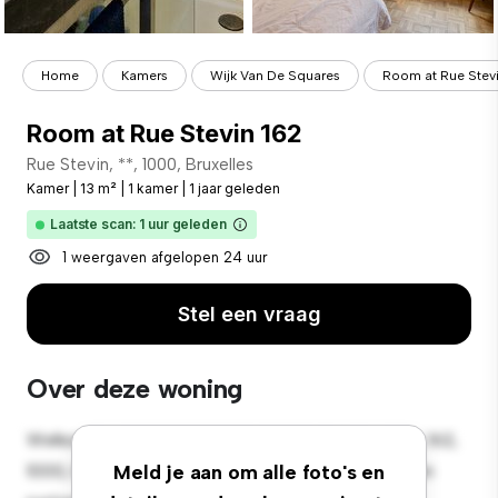
Home
Kamers
Wijk Van De Squares
Room at Rue Stevi
Room at Rue Stevin 162
Rue Stevin, **, 1000, Bruxelles
Kamer
|
13 m²
|
1 kamer
|
1 jaar geleden
Laatste scan: 1 uur geleden
1 weergaven afgelopen 24 uur
Stel een vraag
Over deze woning
Welkom bij je nieuwe toevluchtsoord in Rue Stevin, 162,
1000, Bruxelles! Deze comfortabele kamer biedt een
Meld je aan om alle foto's en