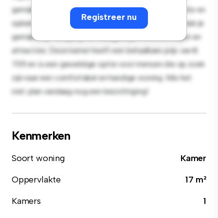
gemak en biedt een comfortabel bed, een werkruimte en
Registreer nu
opbergmogelijkheden. Dankzij de gunstige ligging heb je
gemakkelijk toegang tot nabijgelegen voorzieningen en
attracties. Deze kamer heeft een betaalbare prijs van €
705 en is een geweldige optie voor mensen die op zoek
zijn naar een comfortabel en handige woning. Mis het
niet: plan vandaag nog een bezichtiging!
Kenmerken
Soort woning
Kamer
Oppervlakte
17 m²
Kamers
1