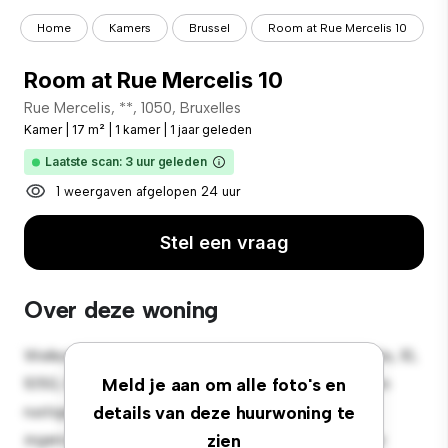
Home
Kamers
Brussel
Room at Rue Mercelis 10
Room at Rue Mercelis 10
Rue Mercelis, **, 1050, Bruxelles
Kamer
|
17 m²
|
1 kamer
|
1 jaar geleden
Laatste scan: 3 uur geleden
1 weergaven afgelopen 24 uur
Stel een vraag
Over deze woning
Welkom bij je nieuwe toevluchtsoord in Rue Mercelis, 10,
1050, Bruxelles! Deze comfortabele kamer biedt een
Meld je aan om alle foto's en
rustige en persoonlijke leefruimte. Deze kamer is
details van deze huurwoning te
ingericht met de essentiële benodigdheden voor je
zien