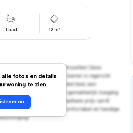
1 bad
12 m²
 Jean d'Ardenne, 72, 1050, Bruxelles! Deze
soonlijke leefruimte. Deze kamer is ingericht
alle foto's en details
emak en biedt een comfortabel bed, een
urwoning te zien
 de gunstige ligging heb je gemakkelijk toegang
s. Deze kamer heeft een betaalbare prijs van €
istreer nu
die op zoek zijn naar een comfortabel en handige
bezichtiging!