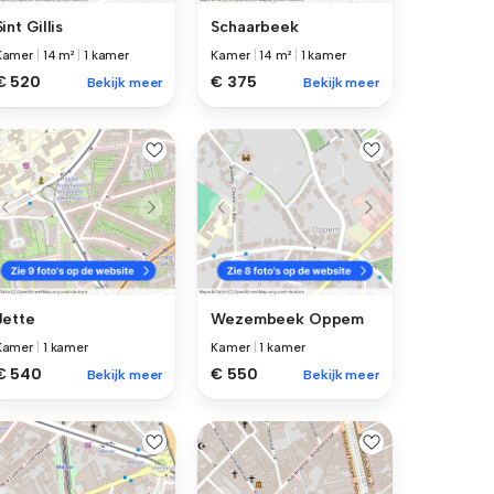
Sint Gillis
Schaarbeek
Kamer
|
14 m²
|
1 kamer
Kamer
|
14 m²
|
1 kamer
€ 520
€ 375
Bekijk meer
Bekijk meer
Jette
Wezembeek Oppem
Kamer
|
1 kamer
Kamer
|
1 kamer
€ 540
€ 550
Bekijk meer
Bekijk meer