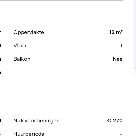
r
Oppervlakte
12 m²
1
Vloer
1
a
Balkon
Nee
e
0
Nutsvoorzieningen
€ 270
-
Huurperiode
-