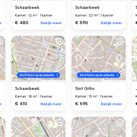
Schaarbeek
Schaarbeek
Kamer
|
12 m²
|
1 kamer
Kamer
|
22 m²
|
1 kamer
€ 480
€ 590
r
Bekijk meer
Bekijk meer
Schaarbeek
Sint Gillis
Kamer
|
18 m²
|
1 kamer
Kamer
|
15 m²
|
1 kamer
€ 410
€ 595
r
Bekijk meer
Bekijk meer