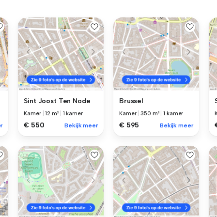
Sint Joost Ten Node
Brussel
Kamer
|
12 m²
|
1 kamer
Kamer
|
350 m²
|
1 kamer
€ 550
€ 595
r
Bekijk meer
Bekijk meer