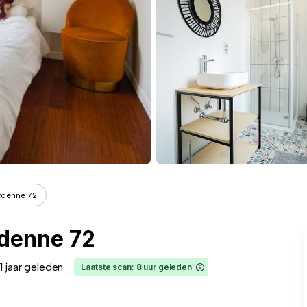
rdenne 72
rdenne 72
1 jaar geleden
Laatste scan: 8 uur geleden