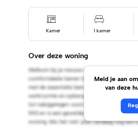
Kamer
1 kamer
Over deze woning
Welkom bij je nieuwe toevluchtsoord in Rue
comfortabele kamer biedt een rustige en per
Meld je aan om 
met de essentiële benodigdheden voor je g
van deze hu
werkruimte en opbergmogelijkheden. Dankzij
tot nabijgelegen voorzieningen en attractie
Reg
590 en is een geweldige optie voor mensen 
woning. Mis het niet: plan vandaag nog een 