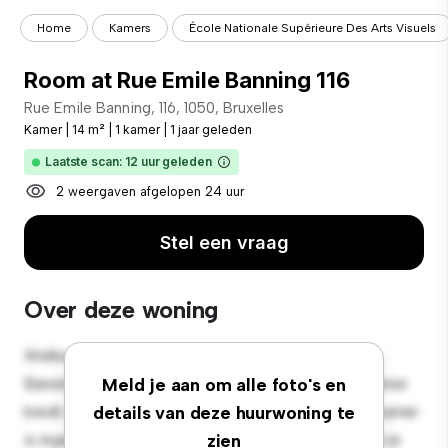
Home
Kamers
École Nationale Supérieure Des Arts Visuels
Room at Rue Emile Banning 116
Rue Emile Banning, 116, 1050, Bruxelles
Kamer
|
14 m²
|
1 kamer
|
1 jaar geleden
Laatste scan: 12 uur geleden
2 weergaven afgelopen 24 uur
Stel een vraag
Over deze woning
Welkom bij je nieuwe toevluchtsoord in Rue Emile
Banning, 116, 1050, Bruxelles! Deze comfortabele kamer
Meld je aan om alle foto's en
biedt een rustige en persoonlijke leefruimte. Deze kamer
details van deze huurwoning te
is ingericht met de essentiële benodigdheden voor je
zien