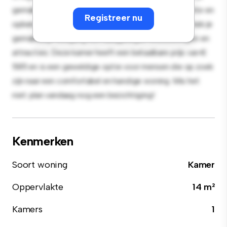
gemak en biedt een comfortabel bed, een werkruimte en
Registreer nu
opbergmogelijkheden. Dankzij de gunstige ligging heb je
gemakkelijk toegang tot nabijgelegen voorzieningen en
attracties. Deze kamer heeft een betaalbare prijs van €
585 en is een geweldige optie voor mensen die op zoek
zijn naar een comfortabel en handige woning. Mis het
niet: plan vandaag nog een bezichtiging!
Kenmerken
Soort woning
Kamer
Oppervlakte
14 m²
Kamers
1