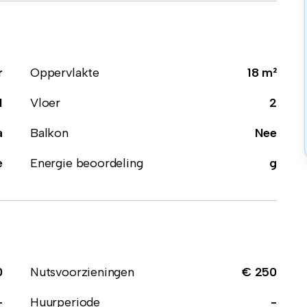
r
Oppervlakte
18 m²
1
Vloer
2
a
Balkon
Nee
e
Energie beoordeling
g
0
Nutsvoorzieningen
€ 250
-
Huurperiode
-