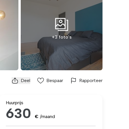
+3 foto's
Deel
Bespaar
Rapporteer
Huurprijs
630
€
/maand