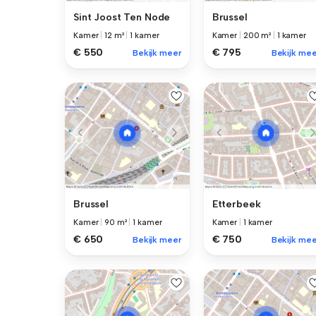
Sint Joost Ten Node
Brussel
Kamer
|
12 m²
|
1 kamer
Kamer
|
200 m²
|
1 kamer
€ 550
€ 795
Bekijk meer
Bekijk mee
Brussel
Etterbeek
Kamer
|
90 m²
|
1 kamer
Kamer
|
1 kamer
€ 650
€ 750
Bekijk meer
Bekijk mee