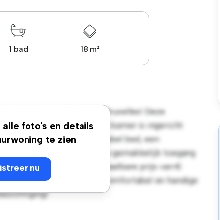
1 bad
18 m²
Emile Banning, 116, 1050, Bruxelles! Deze
soonlijke leefruimte. Deze kamer is ingericht
alle foto's en details
emak en biedt een comfortabel bed, een
urwoning te zien
 de gunstige ligging heb je gemakkelijk toegang
s. Deze kamer heeft een betaalbare prijs van €
istreer nu
die op zoek zijn naar een comfortabel en handige
bezichtiging!