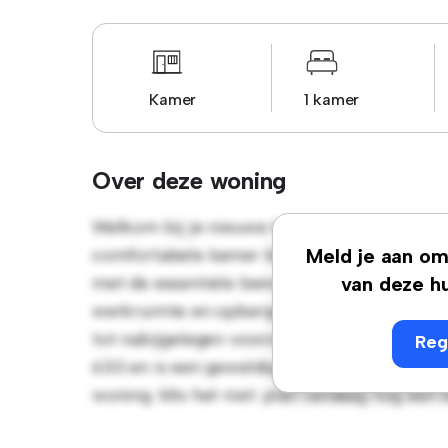
Kamer
1 kamer
Over deze woning
Welkom bij je nieuwe toevluchtsoord in Rue 
comfortabele kamer biedt een rustige en per
Meld je aan om 
met de essentiële benodigdheden voor je g
van deze hu
werkruimte en opbergmogelijkheden. Dankzij
tot nabijgelegen voorzieningen en attractie
Reg
630 en is een geweldige optie voor mensen 
woning. Mis het niet: plan vandaag nog een 