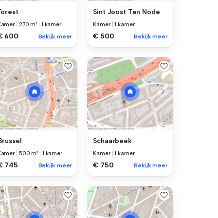
Forest
Sint Joost Ten Node
Kamer
|
270 m²
|
1 kamer
Kamer
|
1 kamer
€ 600
€ 500
Bekijk meer
Bekijk meer
Brussel
Schaarbeek
Kamer
|
500 m²
|
1 kamer
Kamer
|
1 kamer
€ 745
€ 750
Bekijk meer
Bekijk meer