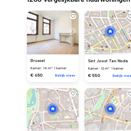
Brussel
Sint Joost Ten Node
Kamer
|
14 m²
|
1 kamer
Kamer
|
12 m²
|
1 kamer
€ 650
€ 550
Bekijk meer
Bekijk mee