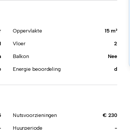
r
Oppervlakte
15 m²
1
Vloer
2
a
Balkon
Nee
e
Energie beoordeling
d
5
Nutsvoorzieningen
€ 230
-
Huurperiode
-