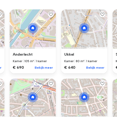
Anderlecht
Ukkel
Kamer
|
105 m²
|
1 kamer
Kamer
|
80 m²
|
1 kamer
€ 690
€ 640
r
Bekijk meer
Bekijk meer