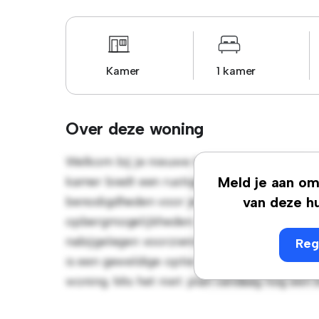
Kamer
1 kamer
Over deze woning
Welkom bij je nieuwe toevluchtsoord in Rue 
kamer biedt een rustige en persoonlijke lee
Meld je aan om 
benodigdheden voor je gemak en biedt een
van deze hu
opbergmogelijkheden. Dankzij de gunstige l
nabijgelegen voorzieningen en attracties. D
Reg
is een geweldige optie voor mensen die op 
woning. Mis het niet: plan vandaag nog een 