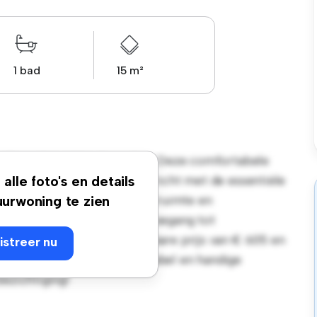
1 bad
15 m²
Elise, 120, 1050, Bruxelles! Deze comfortabele
fruimte. Deze kamer is ingericht met de essentiële
alle foto's en details
 comfortabel bed, een werkruimte en
urwoning te zien
igging heb je gemakkelijk toegang tot
eze kamer heeft een betaalbare prijs van € 605 en
istreer nu
zoek zijn naar een comfortabel en handige
bezichtiging!