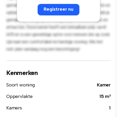
gemak en biedt een comfortabel bed, een werkruimte en
Registreer nu
opbergmogelijkheden. Dankzij de gunstige ligging heb je
gemakkelijk toegang tot nabijgelegen voorzieningen en
attracties. Deze kamer heeft een betaalbare prijs van €
605 en is een geweldige optie voor mensen die op zoek
zijn naar een comfortabel en handige woning. Mis het
niet: plan vandaag nog een bezichtiging!
Kenmerken
Soort woning
Kamer
Oppervlakte
15 m²
Kamers
1