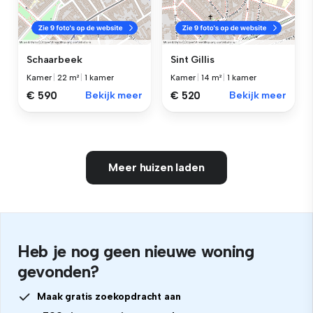
Schaarbeek
Sint Gillis
Kamer
|
22 m²
|
1 kamer
Kamer
|
14 m²
|
1 kamer
€ 590
Bekijk meer
€ 520
Bekijk meer
Meer huizen laden
Heb je nog geen nieuwe woning
gevonden?
Maak gratis zoekopdracht aan