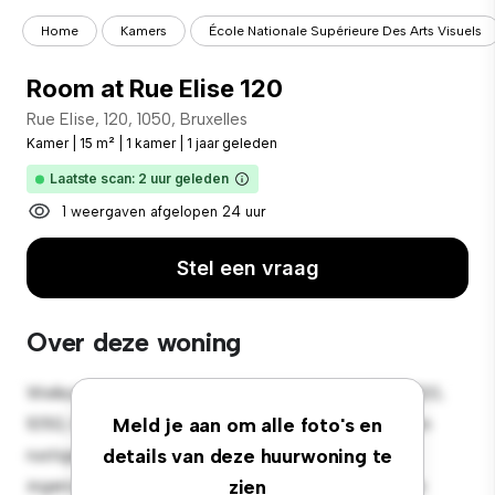
Home
Kamers
École Nationale Supérieure Des Arts Visuels
Room at Rue Elise 120
Rue Elise, 120, 1050, Bruxelles
Kamer
|
15 m²
|
1 kamer
|
1 jaar geleden
Laatste scan: 2 uur geleden
1 weergaven afgelopen 24 uur
Stel een vraag
Over deze woning
Welkom bij je nieuwe toevluchtsoord in Rue Elise, 120,
1050, Bruxelles! Deze comfortabele kamer biedt een
Meld je aan om alle foto's en
rustige en persoonlijke leefruimte. Deze kamer is
details van deze huurwoning te
ingericht met de essentiële benodigdheden voor je
zien