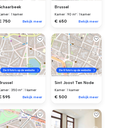
Schaarbeek
Brussel
Kamer
|
1 kamer
Kamer
|
90 m²
|
1 kamer
€ 750
€ 650
Bekijk meer
Bekijk meer
Brussel
Sint Joost Ten Node
Kamer
|
350 m²
|
1 kamer
Kamer
|
1 kamer
€ 595
€ 500
Bekijk meer
Bekijk meer