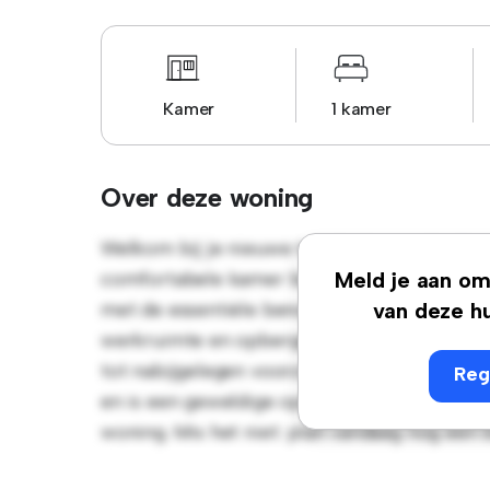
Kamer
1 kamer
Over deze woning
Welkom bij je nieuwe toevluchtsoord in Rue 
comfortabele kamer biedt een rustige en per
Meld je aan om 
met de essentiële benodigdheden voor je g
van deze hu
werkruimte en opbergmogelijkheden. Dankzij
tot nabijgelegen voorzieningen en attractie
Reg
en is een geweldige optie voor mensen die 
woning. Mis het niet: plan vandaag nog een 