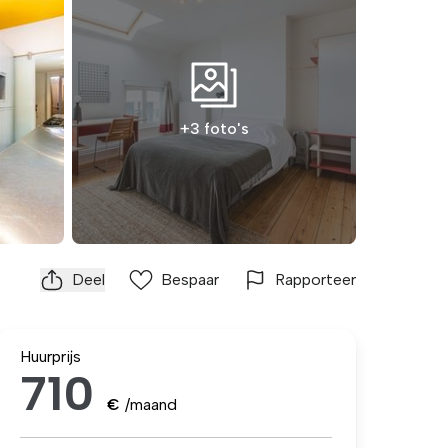
+3 foto's
Deel
Bespaar
Rapporteer
Huurprijs
710
€
/maand