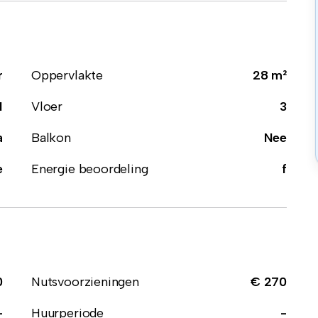
r
Oppervlakte
28 m²
1
Vloer
3
a
Balkon
Nee
e
Energie beoordeling
f
0
Nutsvoorzieningen
€ 270
-
Huurperiode
-