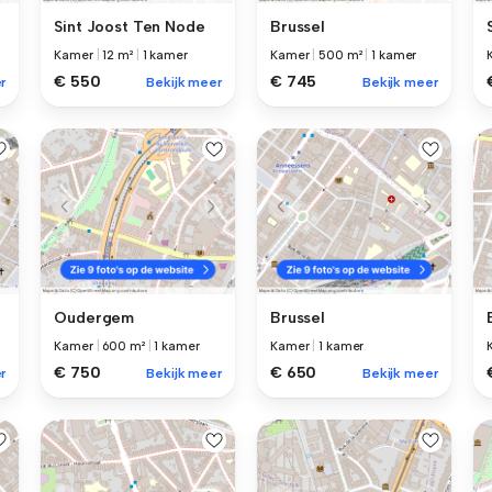
Sint Joost Ten Node
Brussel
Kamer
|
12 m²
|
1 kamer
Kamer
|
500 m²
|
1 kamer
€ 550
€ 745
r
Bekijk meer
Bekijk meer
Oudergem
Brussel
Kamer
|
600 m²
|
1 kamer
Kamer
|
1 kamer
€ 750
€ 650
r
Bekijk meer
Bekijk meer