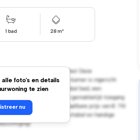
1 bad
28 m²
du Viaduc, 15, 1050, Bruxelles! Deze
soonlijke leefruimte. Deze kamer is ingericht
alle foto's en details
emak en biedt een comfortabel bed, een
urwoning te zien
 de gunstige ligging heb je gemakkelijk toegang
s. Deze kamer heeft een betaalbare prijs van € 710
istreer nu
op zoek zijn naar een comfortabel en handige
bezichtiging!