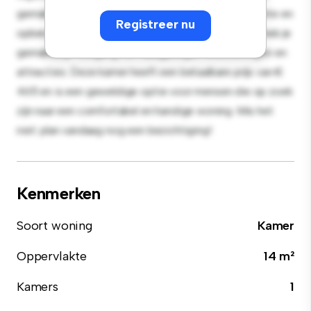
gemak en biedt een comfortabel bed, een werkruimte en
Registreer nu
opbergmogelijkheden. Dankzij de gunstige ligging heb je
gemakkelijk toegang tot nabijgelegen voorzieningen en
attracties. Deze kamer heeft een betaalbare prijs van €
465 en is een geweldige optie voor mensen die op zoek
zijn naar een comfortabel en handige woning. Mis het
niet: plan vandaag nog een bezichtiging!
Kenmerken
Soort woning
Kamer
Oppervlakte
14 m²
Kamers
1