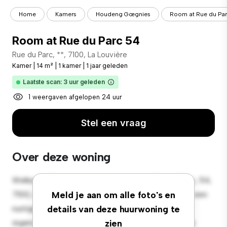
Home
Kamers
Houdeng Gœgnies
Room at Rue du Pa
Room at Rue du Parc 54
Rue du Parc, **, 7100, La Louvière
Kamer
|
14 m²
|
1 kamer
|
1 jaar geleden
Laatste scan: 3 uur geleden
1 weergaven afgelopen 24 uur
Stel een vraag
Over deze woning
Welkom bij je nieuwe toevluchtsoord in Rue du Parc, 54,
7100, La Louvière! Deze comfortabele kamer biedt een
Meld je aan om alle foto's en
rustige en persoonlijke leefruimte. Deze kamer is
details van deze huurwoning te
ingericht met de essentiële benodigdheden voor je
zien