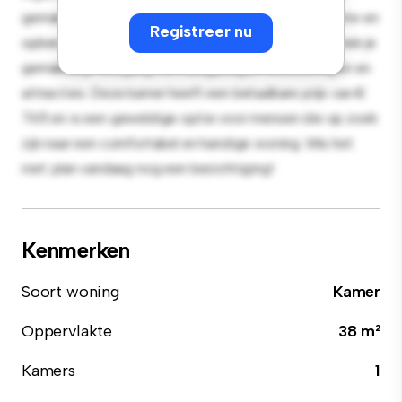
gemak en biedt een comfortabel bed, een werkruimte en
Registreer nu
opbergmogelijkheden. Dankzij de gunstige ligging heb je
gemakkelijk toegang tot nabijgelegen voorzieningen en
attracties. Deze kamer heeft een betaalbare prijs van €
765 en is een geweldige optie voor mensen die op zoek
zijn naar een comfortabel en handige woning. Mis het
niet: plan vandaag nog een bezichtiging!
Kenmerken
Soort woning
Kamer
Oppervlakte
38 m²
Kamers
1