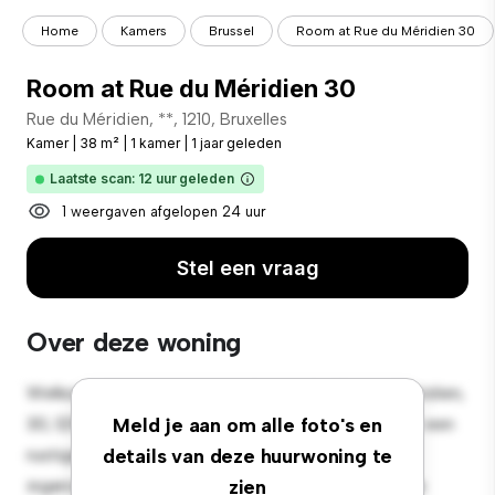
Home
Kamers
Brussel
Room at Rue du Méridien 30
Room at Rue du Méridien 30
Rue du Méridien, **, 1210, Bruxelles
Kamer
|
38 m²
|
1 kamer
|
1 jaar geleden
Laatste scan: 12 uur geleden
1 weergaven afgelopen 24 uur
Stel een vraag
Over deze woning
Welkom bij je nieuwe toevluchtsoord in Rue du Méridien,
30, 1210, Bruxelles! Deze comfortabele kamer biedt een
Meld je aan om alle foto's en
rustige en persoonlijke leefruimte. Deze kamer is
details van deze huurwoning te
ingericht met de essentiële benodigdheden voor je
zien